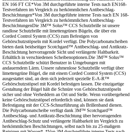
EN 166 FT CE*Von 3M durchgeführte interne Tests nach EN168-
Testverfahren im Vergleich zu herkömmlichen Antibeschlag-
Beschichtungen*Von 3M durchgeführte interne Tests nach EN 168-
Testverfahren im Vergleich zu herkömmlichen Antibeschlag-
BeschichtungenDie 3M™ Solus™ CCS Schutzbrille ist unsere
randlose Schutzbrille mit limettengrünen Bügeln, die über ein
Corded Control System (CCS) zum Befestigen von
Gehörschutzstöpseln mit Kordel verfügt. Die Polycarbonatscheiben
bieten dank beidseitiger Scotchgard™ Antibeschlag- und Antikratz-
Beschichtung hervorragende Sicht und verlängerte Haltbarkeit.
Erhältlich in verschiedenen Scheibenoptionen.Die 3M™ Solus™
CCS Schutzbrille schützt Benutzer in Umgebungen mit
andauerndem Lärm. Unsere rahmenlose Schutzbrille verfügt über
limettengrüne Bügel, die mit einem Corded Control System (CCS)
ausgestattet sind, an dem sich jederzeit spezielle E-A-R™
Gehörschutzstöpsel mit Kordel befestigen lassen. Die einzigartige
Gestaltung der Bügel hält die Schnüre von Gehörschutzstöpseln
sicher und ohne Verheddern an Ort und Stelle. Wenn vorübergehend
keine Gehörschutzstöpsel erforderlich sind, können sie dank
Befestigung mit der CCS-Schnurführung als Brillenband dienen.
Die Polycarbonatscheibe verfügt dank 3M™ Scotchgard™
Antibeschlag- und Antikratz-Beschichtung über hervorragenden
Antibeschlag-Schutz und verlängerte Haltbarkeit im Vergleich zu
herkömmlichen Beschichtungen, selbst nach bis zu 25-maligem
Reinigen mit Wasser*. *Von 3M durchgeführte interne Tests nach