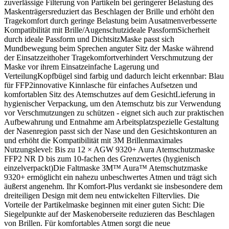
zuverlässige Filterung von Partikeln bei geringerer Belastung des
Maskenträgersreduziert das Beschlagen der Brille und erhöht den
Tragekomfort durch geringe Belastung beim Ausatmenverbesserte
Kompatibilität mit Brille/Augenschutzideale PassformSicherheit
durch ideale Passform und DichtsitzMaske passt sich
Mundbewegung beim Sprechen anguter Sitz der Maske während
der Einsatzzeithoher Tragekomfortverhindert Verschmutzung der
Maske vor ihrem Einsatzeinfache Lagerung und
VerteilungKopfbügel sind farbig und dadurch leicht erkennbar: Blau
für FFP2innovative Kinnlasche für einfaches Aufsetzen und
komfortablen Sitz des Atemschutzes auf dem GesichtLieferung in
hygienischer Verpackung, um den Atemschutz bis zur Verwendung
vor Verschmutzungen zu schützen - eignet sich auch zur praktischen
Aufbewahrung und Entnahme am Arbeitsplatzspezielle Gestaltung
der Nasenregion passt sich der Nase und den Gesichtskonturen an
und erhöht die Kompatibilität mit 3M Brillenmaximales
Nutzungslevel: Bis zu 12 × AGW 9320+ Aura Atemschutzmaske
FFP2 NR D bis zum 10-fachen des Grenzwertes (hygienisch
einzelverpackt)Die Faltmaske 3M™ Aura™ Atemschutzmaske
9320+ ermöglicht ein nahezu unbeschwertes Atmen und trägt sich
äußerst angenehm. Ihr Komfort-Plus verdankt sie insbesondere dem
dreiteiligen Design mit dem neu entwickelten Filtervlies. Die
Vorteile der Partikelmaske beginnen mit einer guten Sicht: Die
Siegelpunkte auf der Maskenoberseite reduzieren das Beschlagen
von Brillen. Für komfortables Atmen sorgt die neue