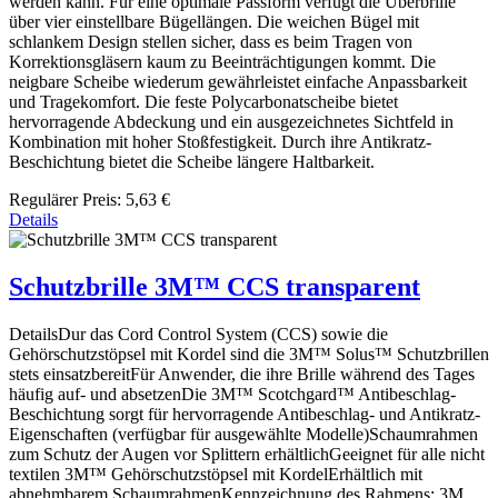
werden kann. Für eine optimale Passform verfügt die Überbrille
über vier einstellbare Bügellängen. Die weichen Bügel mit
schlankem Design stellen sicher, dass es beim Tragen von
Korrektionsgläsern kaum zu Beeinträchtigungen kommt. Die
neigbare Scheibe wiederum gewährleistet einfache Anpassbarkeit
und Tragekomfort. Die feste Polycarbonatscheibe bietet
hervorragende Abdeckung und ein ausgezeichnetes Sichtfeld in
Kombination mit hoher Stoßfestigkeit. Durch ihre Antikratz-
Beschichtung bietet die Scheibe längere Haltbarkeit.
Regulärer Preis:
5,63 €
Details
Schutzbrille 3M™ CCS transparent
DetailsDur das Cord Control System (CCS) sowie die
Gehörschutzstöpsel mit Kordel sind die 3M™ Solus™ Schutzbrillen
stets einsatzbereitFür Anwender, die ihre Brille während des Tages
häufig auf- und absetzenDie 3M™ Scotchgard™ Antibeschlag-
Beschichtung sorgt für hervorragende Antibeschlag- und Antikratz-
Eigenschaften (verfügbar für ausgewählte Modelle)Schaumrahmen
zum Schutz der Augen vor Splittern erhältlichGeeignet für alle nicht
textilen 3M™ Gehörschutzstöpsel mit KordelErhältlich mit
abnehmbarem SchaumrahmenKennzeichnung des Rahmens: 3M