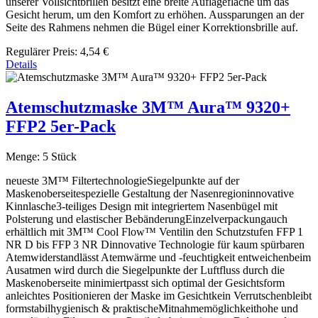
unserer Vollsichtbrillen besitzt eine breite Auflagefläche um das
Gesicht herum, um den Komfort zu erhöhen. Aussparungen an der
Seite des Rahmens nehmen die Bügel einer Korrektionsbrille auf.
Regulärer Preis:
4,54 €
Details
Atemschutzmaske 3M™ Aura™ 9320+
FFP2 5er-Pack
Menge:
5 Stück
neueste 3M™ FiltertechnologieSiegelpunkte auf der
Maskenoberseitespezielle Gestaltung der Nasenregioninnovative
Kinnlasche3-teiliges Design mit integriertem Nasenbügel mit
Polsterung und elastischer BebänderungEinzelverpackungauch
erhältlich mit 3M™ Cool Flow™ Ventilin den Schutzstufen FFP 1
NR D bis FFP 3 NR Dinnovative Technologie für kaum spürbaren
Atemwiderstandlässt Atemwärme und -feuchtigkeit entweichenbeim
Ausatmen wird durch die Siegelpunkte der Luftfluss durch die
Maskenoberseite minimiertpasst sich optimal der Gesichtsform
anleichtes Positionieren der Maske im Gesichtkein Verrutschenbleibt
formstabilhygienisch & praktischeMitnahmemöglichkeithohe und