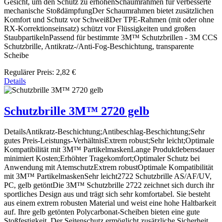
Gesicht, um den Schutz zu erhöhenSchaumrahmen für verbesserte
mechanische StoßdämpfungDer Schaumrahmen bietet zusätzlichen
Komfort und Schutz vor SchweißDer TPE-Rahmen (mit oder ohne
RX-Korrektionseinsatz) schützt vor Flüssigkeiten und großen
StaubpartikelnPassend für bestimmte 3M™ Schutzbrillen - 3M CCS
Schutzbrille, Antikratz-/Anti-Fog-Beschichtung, transparente
Scheibe
Regulärer Preis:
2,82 €
Details
Schutzbrille 3M™ 2720 gelb
DetailsAntikratz-Beschichtung;Antibeschlag-Beschichtung;Sehr
gutes Preis-Leistungs-VerhältnisExtrem robust;Sehr leicht;Optimale
Kompatibilität mit 3M™ PartikelmaskenLange Produktlebensdauer
minimiert Kosten;Erhöhter Tragekomfort;Optimaler Schutz bei
Anwendung mit AtemschutzExtrem robustOptimale Kompatibilität
mit 3M™ PartikelmaskenSehr leicht2722 Schutzbrille AS/AF/UV,
PC, gelb getöntDie 3M™ Schutzbrille 2722 zeichnet sich durch ihr
sportliches Design aus und trägt sich sehr komfortabel. Sie besteht
aus einem extrem robusten Material und weist eine hohe Haltbarkeit
auf. Ihre gelb getönten Polycarbonat-Scheiben bieten eine gute
Stoßfestigkeit. Der Seitenschutz ermöglicht zusätzliche Sicherheit.