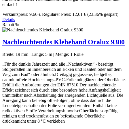
einfach!
Verkaufspreis:
9,66 €
Regulärer Preis:
12,61 €
(23.36% gespart)
Details
Rabatt
%
Nachleuchtendes Klebeband Oralux 9300
Breite:
19 mm
|
Länge:
5 m
|
Menge:
1 Rolle
„Für die dunkle Jahreszeit und alle „Nachtaktiven“ - beseitigt
Stolperfallen im Innenbereich an Ecken und Kanten oder auf dem
Weg zum Bad“ oder ähnlich.Dreilagig gegossene, hellgelbe,
cadmiumfreie Hochleistungs-PVC-Folie mit glänzender Oberfläche.
Erfüllt die Anforderungen der DIN 67510.Der nachleuchtende
Effekt zeichnet sich durch eine besonders hohe Anfangshelligkeit
unmittelbar nach Abschaltung der anregenden Lichtquelle aus. Die
Anregung kann beliebig oft erfolgen, ohne dass dadurch die
Leuchteigenschaften der Folie verringert werden. Enthält keine
radioaktiven Stoffe.VerarbeitungshinweiseOberfläche sorgfältig
reinigen und trocknenfest an zu befestigende Oberfläche
drückennicht unter 8 °C verkleben