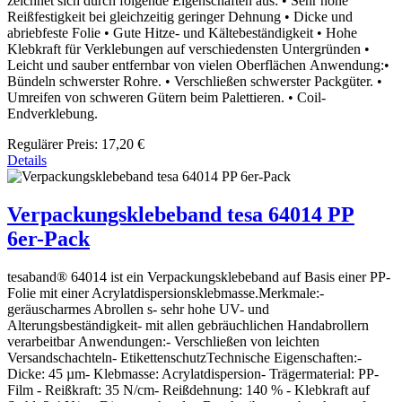
zeichnet sich durch folgende Eigenschaften aus: • Sehr hohe
Reißfestigkeit bei gleichzeitig geringer Dehnung • Dicke und
abriebfeste Folie • Gute Hitze- und Kältebeständigkeit • Hohe
Klebkraft für Verklebungen auf verschiedensten Untergründen •
Leicht und sauber entfernbar von vielen Oberflächen Anwendung:•
Bündeln schwerster Rohre. • Verschließen schwerster Packgüter. •
Umreifen von schweren Gütern beim Palettieren. • Coil-
Endverklebung.
Regulärer Preis:
17,20 €
Details
Verpackungsklebeband tesa 64014 PP
6er-Pack
tesaband® 64014 ist ein Verpackungsklebeband auf Basis einer PP-
Folie mit einer Acrylatdispersionsklebmasse.Merkmale:-
geräuscharmes Abrollen s- sehr hohe UV- und
Alterungsbeständigkeit- mit allen gebräuchlichen Handabrollern
verarbeitbar Anwendungen:- Verschließen von leichten
Versandschachteln- EtikettenschutzTechnische Eigenschaften:-
Dicke: 45 µm- Klebmasse: Acrylatdispersion- Trägermaterial: PP-
Film - Reißkraft: 35 N/cm- Reißdehnung: 140 % - Klebkraft auf