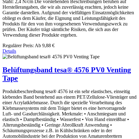
Stahl: 2,4 N/cm Die vorstehenden Beschreibungen beruhen auf
Herstellerangaben, die wir als zuverlässig erachten, jedoch keine
Garantie darstellen. Aufgrund der vielfältigen Einsatzmöglichkeiten
obliegt es dem Käufer, die Eignung und Leistungsfähigkeit des
Produkts für den von ihm vorgesehenen Verwendungszweck zu
prüfen. Der Käufer trägt sämtliche Risiken, die sich aus der
Verwendung dieser Produkte ergeben.
Regulärer Preis:
Ab
9,88 €
Details
Belüftungsband tesa® 4576 PV0 Venting
Tape
Produktbeschreibung tesa® 4576 ist ein sehr elastisches, einseitig
klebendes Band bestehend aus einem PET/Zellulose-Vliesträger und
einer Acrylatklebmasse. Durch die spezielle Verarbeitung des
Klebmassesystems mit dem Träger bietet es eine hervorragende
Luft- und Gasdurchlässigkeit. Merkmale: • Anschmiegsam und
elastisch • Dampfbeständig • Wasserfest • Von Hand einreißbar •
Alterungsbeständig • Geringe Abrollkraft Anwendung •
Schäumungsprozesse z.B. in Kühlschränken oder in der
Automobilindustrie bei der Produktion von Amaturenbrettern