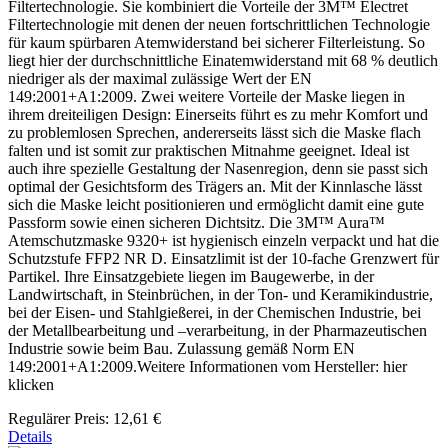
Filtertechnologie. Sie kombiniert die Vorteile der 3M™ Electret
Filtertechnologie mit denen der neuen fortschrittlichen Technologie
für kaum spürbaren Atemwiderstand bei sicherer Filterleistung. So
liegt hier der durchschnittliche Einatemwiderstand mit 68 % deutlich
niedriger als der maximal zulässige Wert der EN
149:2001+A1:2009. Zwei weitere Vorteile der Maske liegen in
ihrem dreiteiligen Design: Einerseits führt es zu mehr Komfort und
zu problemlosen Sprechen, andererseits lässt sich die Maske flach
falten und ist somit zur praktischen Mitnahme geeignet. Ideal ist
auch ihre spezielle Gestaltung der Nasenregion, denn sie passt sich
optimal der Gesichtsform des Trägers an. Mit der Kinnlasche lässt
sich die Maske leicht positionieren und ermöglicht damit eine gute
Passform sowie einen sicheren Dichtsitz. Die 3M™ Aura™
Atemschutzmaske 9320+ ist hygienisch einzeln verpackt und hat die
Schutzstufe FFP2 NR D. Einsatzlimit ist der 10-fache Grenzwert für
Partikel. Ihre Einsatzgebiete liegen im Baugewerbe, in der
Landwirtschaft, in Steinbrüchen, in der Ton- und Keramikindustrie,
bei der Eisen- und Stahlgießerei, in der Chemischen Industrie, bei
der Metallbearbeitung und –verarbeitung, in der Pharmazeutischen
Industrie sowie beim Bau. Zulassung gemäß Norm EN
149:2001+A1:2009.Weitere Informationen vom Hersteller: hier
klicken
Regulärer Preis:
12,61 €
Details