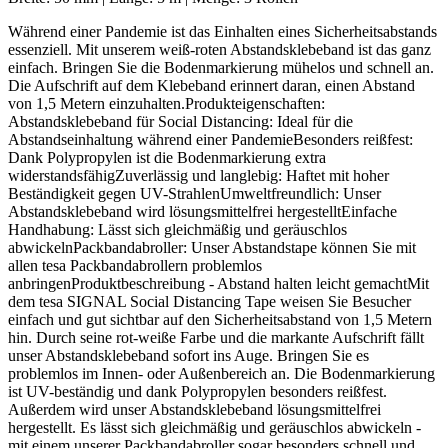
Während einer Pandemie ist das Einhalten eines Sicherheitsabstands
essenziell. Mit unserem weiß-roten Abstandsklebeband ist das ganz
einfach. Bringen Sie die Bodenmarkierung mühelos und schnell an.
Die Aufschrift auf dem Klebeband erinnert daran, einen Abstand
von 1,5 Metern einzuhalten.Produkteigenschaften:
Abstandsklebeband für Social Distancing: Ideal für die
Abstandseinhaltung während einer PandemieBesonders reißfest:
Dank Polypropylen ist die Bodenmarkierung extra
widerstandsfähigZuverlässig und langlebig: Haftet mit hoher
Beständigkeit gegen UV-StrahlenUmweltfreundlich: Unser
Abstandsklebeband wird lösungsmittelfrei hergestelltEinfache
Handhabung: Lässt sich gleichmäßig und geräuschlos
abwickelnPackbandabroller: Unser Abstandstape können Sie mit
allen tesa Packbandabrollern problemlos
anbringenProduktbeschreibung - Abstand halten leicht gemachtMit
dem tesa SIGNAL Social Distancing Tape weisen Sie Besucher
einfach und gut sichtbar auf den Sicherheitsabstand von 1,5 Metern
hin. Durch seine rot-weiße Farbe und die markante Aufschrift fällt
unser Abstandsklebeband sofort ins Auge. Bringen Sie es
problemlos im Innen- oder Außenbereich an. Die Bodenmarkierung
ist UV-beständig und dank Polypropylen besonders reißfest.
Außerdem wird unser Abstandsklebeband lösungsmittelfrei
hergestellt. Es lässt sich gleichmäßig und geräuschlos abwickeln -
mit einem unserer Packbandabroller sogar besonders schnell und