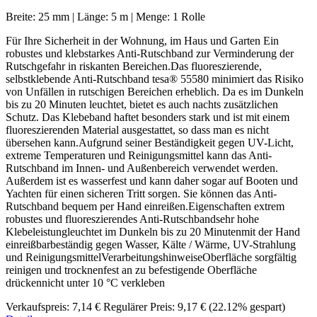
Breite:
25 mm
|
Länge:
5 m
|
Menge:
1 Rolle
Für Ihre Sicherheit in der Wohnung, im Haus und Garten Ein
robustes und klebstarkes Anti-Rutschband zur Verminderung der
Rutschgefahr in riskanten Bereichen.Das fluoreszierende,
selbstklebende Anti-Rutschband tesa® 55580 minimiert das Risiko
von Unfällen in rutschigen Bereichen erheblich. Da es im Dunkeln
bis zu 20 Minuten leuchtet, bietet es auch nachts zusätzlichen
Schutz. Das Klebeband haftet besonders stark und ist mit einem
fluoreszierenden Material ausgestattet, so dass man es nicht
übersehen kann.Aufgrund seiner Beständigkeit gegen UV-Licht,
extreme Temperaturen und Reinigungsmittel kann das Anti-
Rutschband im Innen- und Außenbereich verwendet werden.
Außerdem ist es wasserfest und kann daher sogar auf Booten und
Yachten für einen sicheren Tritt sorgen. Sie können das Anti-
Rutschband bequem per Hand einreißen.Eigenschaften extrem
robustes und fluoreszierendes Anti-Rutschbandsehr hohe
Klebeleistungleuchtet im Dunkeln bis zu 20 Minutenmit der Hand
einreißbarbeständig gegen Wasser, Kälte / Wärme, UV-Strahlung
und ReinigungsmittelVerarbeitungshinweiseOberfläche sorgfältig
reinigen und trocknenfest an zu befestigende Oberfläche
drückennicht unter 10 °C verkleben
Verkaufspreis:
7,14 €
Regulärer Preis:
9,17 €
(22.12% gespart)