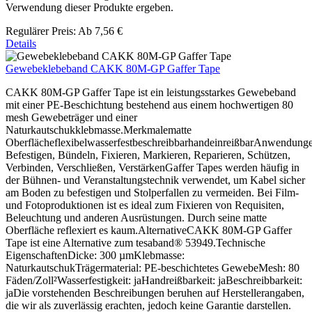
Verwendung dieser Produkte ergeben.
Regulärer Preis:
Ab
7,56 €
Details
Gewebeklebeband CAKK 80M-GP Gaffer Tape
CAKK 80M-GP Gaffer Tape ist ein leistungsstarkes Gewebeband
mit einer PE-Beschichtung bestehend aus einem hochwertigen 80
mesh Gewebeträger und einer
Naturkautschukklebmasse.Merkmalematte
OberflächeflexibelwasserfestbeschreibbarhandeinreißbarAnwendung
Befestigen, Bündeln, Fixieren, Markieren, Reparieren, Schützen,
Verbinden, Verschließen, VerstärkenGaffer Tapes werden häufig in
der Bühnen- und Veranstaltungstechnik verwendet, um Kabel sicher
am Boden zu befestigen und Stolperfallen zu vermeiden. Bei Film-
und Fotoproduktionen ist es ideal zum Fixieren von Requisiten,
Beleuchtung und anderen Ausrüstungen. Durch seine matte
Oberfläche reflexiert es kaum.AlternativeCAKK 80M-GP Gaffer
Tape ist eine Alternative zum tesaband® 53949.Technische
EigenschaftenDicke: 300 µmKlebmasse:
NaturkautschukTrägermaterial: PE-beschichtetes GewebeMesh: 80
Fäden/Zoll²Wasserfestigkeit: jaHandreißbarkeit: jaBeschreibbarkeit:
jaDie vorstehenden Beschreibungen beruhen auf Herstellerangaben,
die wir als zuverlässig erachten, jedoch keine Garantie darstellen.