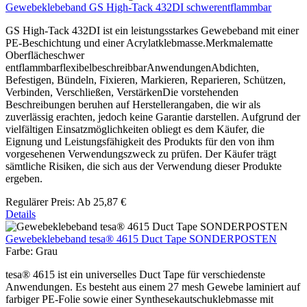
Gewebeklebeband GS High-Tack 432DI schwerentflammbar
GS High-Tack 432DI ist ein leistungsstarkes Gewebeband mit einer
PE-Beschichtung und einer Acrylatklebmasse.Merkmalematte
Oberflächeschwer
entflammbarflexibelbeschreibbarAnwendungenAbdichten,
Befestigen, Bündeln, Fixieren, Markieren, Reparieren, Schützen,
Verbinden, Verschließen, VerstärkenDie vorstehenden
Beschreibungen beruhen auf Herstellerangaben, die wir als
zuverlässig erachten, jedoch keine Garantie darstellen. Aufgrund der
vielfältigen Einsatzmöglichkeiten obliegt es dem Käufer, die
Eignung und Leistungsfähigkeit des Produkts für den von ihm
vorgesehenen Verwendungszweck zu prüfen. Der Käufer trägt
sämtliche Risiken, die sich aus der Verwendung dieser Produkte
ergeben.
Regulärer Preis:
Ab
25,87 €
Details
Gewebeklebeband tesa® 4615 Duct Tape SONDERPOSTEN
Farbe:
Grau
tesa® 4615 ist ein universelles Duct Tape für verschiedenste
Anwendungen. Es besteht aus einem 27 mesh Gewebe laminiert auf
farbiger PE-Folie sowie einer Synthesekautschuklebmasse mit