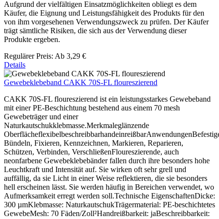
Aufgrund der vielfältigen Einsatzmöglichkeiten obliegt es dem
Käufer, die Eignung und Leistungsfähigkeit des Produkts für den
von ihm vorgesehenen Verwendungszweck zu prüfen. Der Käufer
trägt sämtliche Risiken, die sich aus der Verwendung dieser
Produkte ergeben.
Regulärer Preis:
Ab
3,29 €
Details
Gewebeklebeband CAKK 70S-FL floureszierend
CAKK 70S-FL floureszierend ist ein leistungsstarkes Gewebeband
mit einer PE-Beschichtung bestehend aus einem 70 mesh
Gewebeträger und einer
Naturkautschukklebmasse.Merkmaleglänzende
OberflächeflexibelbeschreibbarhandeinreißbarAnwendungenBefestig
Bündeln, Fixieren, Kennzeichnen, Markieren, Reparieren,
Schützen, Verbinden, VerschließenFloureszierende, auch
neonfarbene Gewebeklebebänder fallen durch ihre besonders hohe
Leuchtkraft und Intensität auf. Sie wirken oft sehr grell und
auffällig, da sie Licht in einer Weise reflektieren, die sie besonders
hell erscheinen lässt. Sie werden häufig in Bereichen verwendet, wo
Aufmerksamkeit erregt werden soll.Technische EigenschaftenDicke:
300 µmKlebmasse: NaturkautschukTrägermaterial: PE-beschichtetes
GewebeMesh: 70 Fäden/Zoll²Handreißbarkeit: jaBeschreibbarkeit: