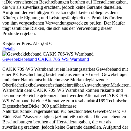
jaDie vorstehenden Beschreibungen beruhen auf Herstellerangaben,
die wir als zuverlässig erachten, jedoch keine Garantie darstellen.
Aufgrund der vielfältigen Einsatzmöglichkeiten obliegt es dem
Käufer, die Eignung und Leistungsfähigkeit des Produkts für den
von ihm vorgesehenen Verwendungszweck zu prüfen. Der Käufer
trägt sämtliche Risiken, die sich aus der Verwendung dieser
Produkte ergeben.
Regulärer Preis:
Ab
5,04 €
Details
Gewebeklebeband CAKK 70S-WS Warnband
CAKK 70S-WS Warnband ist ein leistungsstarkes Gewebeband mit
einer PE-Beschichtung bestehend aus einem 70 mesh Gewebeträger
und einer Naturkautschukklebmasse.Merkmaleglänzende
OberflächeflexibelwasserfesthandeinreißbarAnwendungenMarkieren,
WarnenMit dem CAKK 70S-WS Warnband können riskante und
besondere Bereiche gekennzeichnet werden.AlternativeCAKK 70S-
WS Warnband ist eine Alternative zum tesaband® 4169.Technische
EigenschaftenDicke: 300 µmKlebmasse:
NaturkautschukTrägermaterial: PE-beschichtetes GewebeMesh: 70
Fäden/Zoll²Wasserfestigket: jaHandreißbarkeit: jaDie vorstehenden
Beschreibungen beruhen auf Herstellerangaben, die wir als
zuverlässig erachten, jedoch keine Garantie darstellen. Aufgrund der