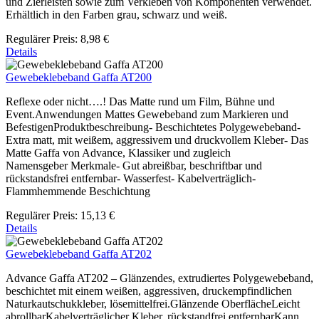
und Zierleisten sowie zum Verkleben von Komponenten verwendet.
Erhältlich in den Farben grau, schwarz und weiß.
Regulärer Preis:
8,98 €
Details
Gewebeklebeband Gaffa AT200
Reflexe oder nicht….! Das Matte rund um Film, Bühne und
Event.Anwendungen Mattes Gewebeband zum Markieren und
BefestigenProduktbeschreibung- Beschichtetes Polygewebeband-
Extra matt, mit weißem, aggressivem und druckvollem Kleber- Das
Matte Gaffa von Advance, Klassiker und zugleich
Namensgeber Merkmale- Gut abreißbar, beschriftbar und
rückstandsfrei entfernbar- Wasserfest- Kabelverträglich-
Flammhemmende Beschichtung
Regulärer Preis:
15,13 €
Details
Gewebeklebeband Gaffa AT202
Advance Gaffa AT202 – Glänzendes, extrudiertes Polygewebeband,
beschichtet mit einem weißen, aggressiven, druckempfindlichen
Naturkautschukkleber, lösemittelfrei.Glänzende OberflächeLeicht
abrollbarKabelverträglicher Kleber, rückstandfrei entfernbarKann