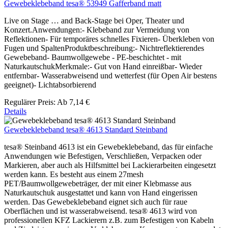
Gewebeklebeband tesa® 53949 Gafferband matt
Live on Stage … and Back-Stage bei Oper, Theater und
Konzert.Anwendungen:- Klebeband zur Vermeidung von
Reflektionen- Für temporäres schnelles Fixieren- Überkleben von
Fugen und SpaltenProduktbeschreibung:- Nichtreflektierendes
Gewebeband- Baumwollgewebe - PE-beschichtet - mit
NaturkautschukMerkmale:- Gut von Hand einreißbar- Wieder
entfernbar- Wasserabweisend und wetterfest (für Open Air bestens
geeignet)- Lichtabsorbierend
Regulärer Preis:
Ab
7,14 €
Details
Gewebeklebeband tesa® 4613 Standard Steinband
tesa® Steinband 4613 ist ein Gewebeklebeband, das für einfache
Anwendungen wie Befestigen, Verschließen, Verpacken oder
Markieren, aber auch als Hilfsmittel bei Lackierarbeiten eingesetzt
werden kann. Es besteht aus einem 27mesh
PET/Baumwollgewebeträger, der mit einer Klebmasse aus
Naturkautschuk ausgestattet und kann von Hand eingerissen
werden. Das Gewebeklebeband eignet sich auch für raue
Oberflächen und ist wasserabweisend. tesa® 4613 wird von
professionellen KFZ Lackierern z.B. zum Befestigen von Kabeln