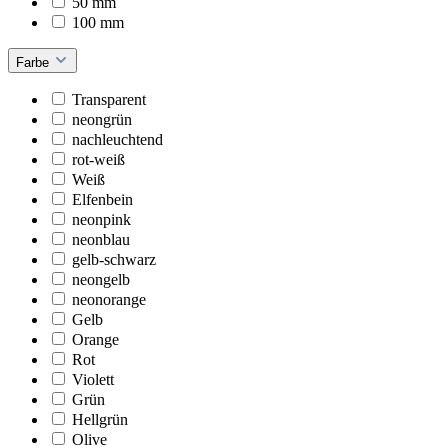
50 mm
100 mm
Farbe
Transparent
neongrün
nachleuchtend
rot-weiß
Weiß
Elfenbein
neonpink
neonblau
gelb-schwarz
neongelb
neonorange
Gelb
Orange
Rot
Violett
Grün
Hellgrün
Olive