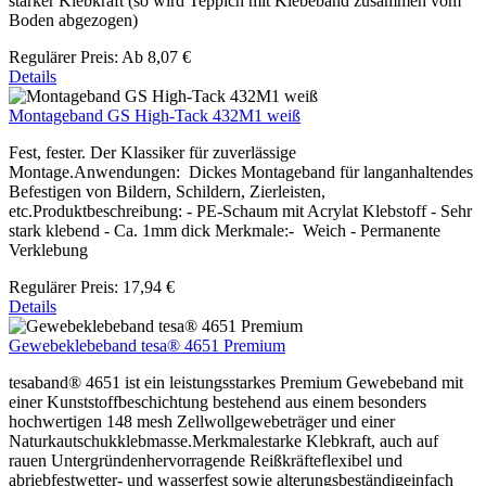
starker Klebkraft (so wird Teppich mit Klebeband zusammen vom
Boden abgezogen)
Regulärer Preis:
Ab
8,07 €
Details
Montageband GS High-Tack 432M1 weiß
Fest, fester. Der Klassiker für zuverlässige
Montage.Anwendungen: Dickes Montageband für langanhaltendes
Befestigen von Bildern, Schildern, Zierleisten,
etc.Produktbeschreibung: - PE-Schaum mit Acrylat Klebstoff - Sehr
stark klebend - Ca. 1mm dick Merkmale:- Weich - Permanente
Verklebung
Regulärer Preis:
17,94 €
Details
Gewebeklebeband tesa® 4651 Premium
tesaband® 4651 ist ein leistungsstarkes Premium Gewebeband mit
einer Kunststoffbeschichtung bestehend aus einem besonders
hochwertigen 148 mesh Zellwollgewebeträger und einer
Naturkautschukklebmasse.Merkmalestarke Klebkraft, auch auf
rauen Untergründenhervorragende Reißkräfteflexibel und
abriebfestwetter- und wasserfest sowie alterungsbeständigeinfach