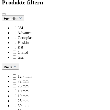
Produkte filtern
Hersteller
3M
Advance
Certoplast
Heskins
KB
Orafol
tesa
Breite
12,7 mm
72 mm
75 mm
10 mm
19 mm
25 mm
30 mm