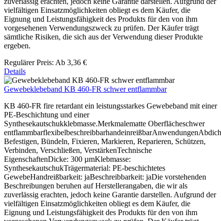
zuverlässig erachten, jedoch keine Garantie darstellen. Aufgrund der
vielfältigen Einsatzmöglichkeiten obliegt es dem Käufer, die
Eignung und Leistungsfähigkeit des Produkts für den von ihm
vorgesehenen Verwendungszweck zu prüfen. Der Käufer trägt
sämtliche Risiken, die sich aus der Verwendung dieser Produkte
ergeben.
Regulärer Preis:
Ab
3,36 €
Details
Gewebeklebeband KB 460-FR schwer entflammbar
KB 460-FR fire retardant ein leistungsstarkes Gewebeband mit einer
PE-Beschichtung und einer
Synthesekautschukklebmasse.Merkmalematte Oberflächeschwer
entflammbarflexibelbeschreibbarhandeinreißbarAnwendungenAbdich
Befestigen, Bündeln, Fixieren, Markieren, Reparieren, Schützen,
Verbinden, Verschließen, VerstärkenTechnische
EigenschaftenDicke: 300 µmKlebmasse:
SynthesekautschukTrägermaterial: PE-beschichtetes
GewebeHandreißbarkeit: jaBeschreibbarkeit: jaDie vorstehenden
Beschreibungen beruhen auf Herstellerangaben, die wir als
zuverlässig erachten, jedoch keine Garantie darstellen. Aufgrund der
vielfältigen Einsatzmöglichkeiten obliegt es dem Käufer, die
Eignung und Leistungsfähigkeit des Produkts für den von ihm