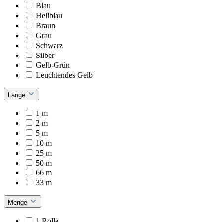
Blau
Hellblau
Braun
Grau
Schwarz
Silber
Gelb-Grün
Leuchtendes Gelb
Länge
1 m
2 m
5 m
10 m
25 m
50 m
66 m
33 m
Menge
1 Rolle