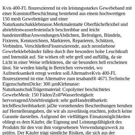
Kvis 400-FL floureszierend ist ein leistungsstarkes Gewebeband mit
einer Kunststoffbeschichtung bestehend aus einem hochwertigen
150 mesh Gewebeträger und einer
Naturkautschukklebmasse.Merkmalematte Oberflächeflexibel und
abriebfestwasserfesteinfach beschreibbar und leicht
handeinreißbarAnwendungenAbdichten, Befestigen, Bündeln,
Fixieren, Kennzeichnen, Markieren, Reparieren, Schützen,
Verbinden, VerschließenFloureszierende, auch neonfarbene
Gewebeklebebänder fallen durch ihre besonders hohe Leuchtkraft
und Intensität auf. Sie wirken oft sehr grell und auffällig, da sie
Licht in einer Weise reflektieren, die sie besonders hell erscheinen
lässt. Sie werden häufig in Bereichen verwendet, wo
Aufmerksamkeit erregt werden soll.AlternativeKvis 400-FL
floureszierend ist eine Alternative zum tesaband® 4671.Technische
EigenschaftenDicke: 300 µmKlebmasse:
NaturkautschukTrägermaterial: Copolymer beschichtetes
GewebeMesh: 150 Fäden/Zoll²Wasserfestigkeit:
hervorragendAbriebfestigkeit: sehr gutHandreißbarkeit:
leichtBeschreibbarkeit: jaDie vorstehenden Beschreibungen beruhen
auf Herstellerangaben, die wir als zuverlässig erachten, jedoch keine
Garantie darstellen. Aufgrund der vielfältigen Einsatzmöglichkeiten
obliegt es dem Käufer, die Eignung und Leistungsfähigkeit des
Produkts für den von ihm vorgesehenen Verwendungszweck zu
prüfen. Der Käufer trägt sämtliche Risiken, die sich aus der