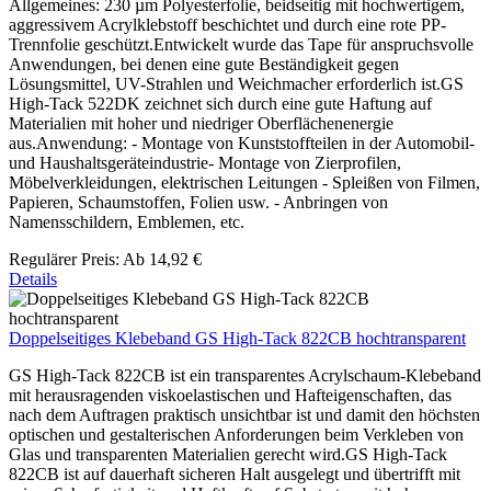
Allgemeines: 230 µm Polyesterfolie, beidseitig mit hochwertigem,
aggressivem Acrylklebstoff beschichtet und durch eine rote PP-
Trennfolie geschützt.Entwickelt wurde das Tape für anspruchsvolle
Anwendungen, bei denen eine gute Beständigkeit gegen
Lösungsmittel, UV-Strahlen und Weichmacher erforderlich ist.GS
High-Tack 522DK zeichnet sich durch eine gute Haftung auf
Materialien mit hoher und niedriger Oberflächenenergie
aus.Anwendung: - Montage von Kunststoffteilen in der Automobil-
und Haushaltsgeräteindustrie- Montage von Zierprofilen,
Möbelverkleidungen, elektrischen Leitungen - Spleißen von Filmen,
Papieren, Schaumstoffen, Folien usw. - Anbringen von
Namensschildern, Emblemen, etc.
Regulärer Preis:
Ab
14,92 €
Details
Doppelseitiges Klebeband GS High-Tack 822CB hochtransparent
GS High-Tack 822CB ist ein transparentes Acrylschaum-Klebeband
mit herausragenden viskoelastischen und Hafteigenschaften, das
nach dem Auftragen praktisch unsichtbar ist und damit den höchsten
optischen und gestalterischen Anforderungen beim Verkleben von
Glas und transparenten Materialien gerecht wird.GS High-Tack
822CB ist auf dauerhaft sicheren Halt ausgelegt und übertrifft mit