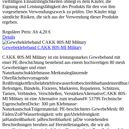
vielfältigen Einsatzmöglichkeiten obliegt es dem Käufer, die
Eignung und Leistungsfähigkeit des Produkts für den von ihm
vorgesehenen Verwendungszweck zu prüfen. Der Käufer trägt
sämtliche Risiken, die sich aus der Verwendung dieser Produkte
ergeben.
Regulärer Preis:
Ab
4,20 €
Details
Gewebeklebeband CAKK 80S-MI Military
CAKK 80S-MI Military ist ein leistungsstarkes Gewebeband mit
einer PE-Beschichtung bestehend aus einem hochwertigen 80 mesh
Gewebeträger und einer
Naturkautschukklebmasse.Merkmaleglänzende
Oberflächehervorragende
Reißfestigkeitflexibelabriebfestwasserfestbeschreibbarhandeinreiß
Befestigen, Bündeln, Fixieren, Markieren, Reparieren, Schützen,
Tarnen, Verbinden, Verschließen, VerstärkenAlternativeCAKK 80S-
MI Military ist eine Alternative zum tesaband® 53799.Technische
EigenschaftenDicke: 300 µm Klebmasse:
NaturkautschukTrägermaterial: PE-beschichtetes GewebeMesh: 80
Fäden/Zoll²Wasserfestigkeit: sehr gutAbriebfestigkeit:
jaHandreißbarkeit: jaBeschreibbarkeit: jaDie vorstehenden
Beschreibungen beruhen auf Herstellerangaben, die wir als