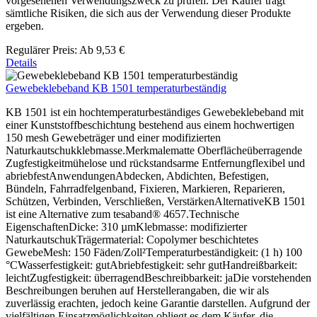
vorgesehenen Verwendungszweck zu prüfen. Der Käufer trägt
sämtliche Risiken, die sich aus der Verwendung dieser Produkte
ergeben.
Regulärer Preis:
Ab
9,53 €
Details
Gewebeklebeband KB 1501 temperaturbeständig
KB 1501 ist ein hochtemperaturbeständiges Gewebeklebeband mit
einer Kunststoffbeschichtung bestehend aus einem hochwertigen
150 mesh Gewebeträger und einer modifizierten
Naturkautschukklebmasse.Merkmalematte Oberflächeüberragende
Zugfestigkeitmühelose und rückstandsarme Entfernungflexibel und
abriebfestAnwendungenAbdecken, Abdichten, Befestigen,
Bündeln, Fahrradfelgenband, Fixieren, Markieren, Reparieren,
Schützen, Verbinden, Verschließen, VerstärkenAlternativeKB 1501
ist eine Alternative zum tesaband® 4657.Technische
EigenschaftenDicke: 310 µmKlebmasse: modifizierter
NaturkautschukTrägermaterial: Copolymer beschichtetes
GewebeMesh: 150 Fäden/Zoll²Temperaturbeständigkeit: (1 h) 100
°CWasserfestigkeit: gutAbriebfestigkeit: sehr gutHandreißbarkeit:
leichtZugfestigkeit: überragendBeschreibbarkeit: jaDie vorstehenden
Beschreibungen beruhen auf Herstellerangaben, die wir als
zuverlässig erachten, jedoch keine Garantie darstellen. Aufgrund der
vielfältigen Einsatzmöglichkeiten obliegt es dem Käufer, die