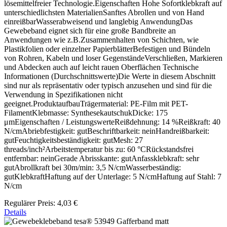
lösemittelfreier Technologie.Eigenschaften Hohe Sofortklebkraft auf
unterschiedlichsten MaterialienSanftes Abrollen und von Hand
einreißbarWasserabweisend und langlebig AnwendungDas
Gewebeband eignet sich für eine große Bandbreite an
Anwendungen wie z.B.Zusammenhalten von Schichten, wie
Plastikfolien oder einzelner PapierblätterBefestigen und Bündeln
von Rohren, Kabeln und loser GegenständeVerschließen, Markieren
und Abdecken auch auf leicht rauen Oberflächen Technische
Informationen (Durchschnittswerte)Die Werte in diesem Abschnitt
sind nur als repräsentativ oder typisch anzusehen und sind für die
Verwendung in Spezifikationen nicht
geeignet.ProduktaufbauTrägermaterial: PE-Film mit PET-
FilamentKlebmasse: SynthesekautschukDicke: 175
μmEigenschaften / LeistungswerteReißdehnung: 14 %Reißkraft: 40
N/cmAbriebfestigkeit: gutBeschriftbarkeit: neinHandreißbarkeit:
gutFeuchtigkeitsbeständigkeit: gutMesh: 27
threads/inch²Arbeitstemperatur bis zu: 60 °CRückstandsfrei
entfernbar: neinGerade Abrisskante: gutAnfassklebkraft: sehr
gutAbrollkraft bei 30m/min: 3,5 N/cmWasserbeständig:
gutKlebkraftHaftung auf der Unterlage: 5 N/cmHaftung auf Stahl: 7
N/cm
Regulärer Preis:
4,03 €
Details