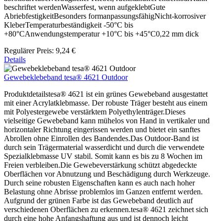
beschriftet werdenWasserfest, wenn aufgeklebtGute
AbriebfestigkeitBesonders formanpassungsfähigNicht-korrosiver
KleberTemperaturbeständigkeit -50°C bis
+80°CAnwendungstemperatur +10°C bis +45°C0,22 mm dick
Regulärer Preis:
9,24 €
Details
Gewebeklebeband tesa® 4621 Outdoor
Produktdetailstesa® 4621 ist ein grünes Gewebeband ausgestattet
mit einer Acrylatklebmasse. Der robuste Träger besteht aus einem
mit Polyestergewebe verstärktem Polyethylenträger.Dieses
vielseitige Gewebeband kann mühelos von Hand in vertikaler und
horizontaler Richtung eingerissen werden und bietet ein sanftes
Abrollen ohne Einrollen des Bandendes.Das Outdoor-Band ist
durch sein Trägermaterial wasserdicht und durch die verwendete
Spezialklebmasse UV stabil. Somit kann es bis zu 8 Wochen im
Freien verbleiben.Die Gewebeverstärkung schützt abgedeckte
Oberflächen vor Abnutzung und Beschädigung durch Werkzeuge.
Durch seine robusten Eigenschaften kann es auch nach hoher
Belastung ohne Abrisse problemlos im Ganzen entfernt werden.
Aufgrund der grünen Farbe ist das Gewebeband deutlich auf
verschiedenen Oberflächen zu erkennen.tesa® 4621 zeichnet sich
durch eine hohe Anfangshaftung aus und ist dennoch leicht