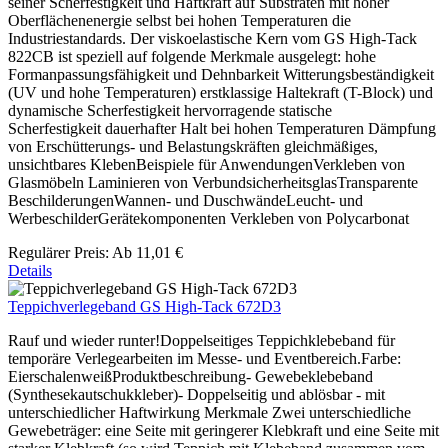
seiner Scherfestigkeit und Haftkraft auf Substraten mit hoher
Oberflächenenergie selbst bei hohen Temperaturen die
Industriestandards. Der viskoelastische Kern vom GS High-Tack
822CB ist speziell auf folgende Merkmale ausgelegt: hohe
Formanpassungsfähigkeit und Dehnbarkeit Witterungsbeständigkeit
(UV und hohe Temperaturen) erstklassige Haltekraft (T-Block) und
dynamische Scherfestigkeit hervorragende statische
Scherfestigkeit dauerhafter Halt bei hohen Temperaturen Dämpfung
von Erschütterungs- und Belastungskräften gleichmäßiges,
unsichtbares KlebenBeispiele für AnwendungenVerkleben von
Glasmöbeln Laminieren von VerbundsicherheitsglasTransparente
BeschilderungenWannen- und DuschwändeLeucht- und
WerbeschilderGerätekomponenten Verkleben von Polycarbonat
Regulärer Preis:
Ab
11,01 €
Details
Teppichverlegeband GS High-Tack 672D3
Rauf und wieder runter!Doppelseitiges Teppichklebeband für
temporäre Verlegearbeiten im Messe- und Eventbereich.Farbe:
EierschalenweißProduktbeschreibung- Gewebeklebeband
(Synthesekautschukkleber)- Doppelseitig und ablösbar - mit
unterschiedlicher Haftwirkung Merkmale Zwei unterschiedliche
Gewebeträger: eine Seite mit geringerer Klebkraft und eine Seite mit