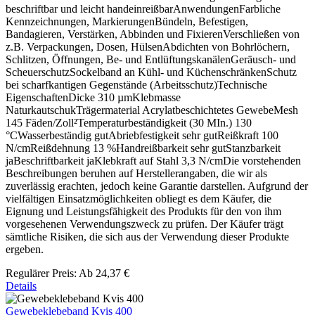
beschriftbar und leicht handeinreißbarAnwendungenFarbliche
Kennzeichnungen, MarkierungenBündeln, Befestigen,
Bandagieren, Verstärken, Abbinden und FixierenVerschließen von
z.B. Verpackungen, Dosen, HülsenAbdichten von Bohrlöchern,
Schlitzen, Öffnungen, Be- und EntlüftungskanälenGeräusch- und
ScheuerschutzSockelband an Kühl- und KüchenschränkenSchutz
bei scharfkantigen Gegenstände (Arbeitsschutz)Technische
EigenschaftenDicke 310 µmKlebmasse
NaturkautschukTrägermaterial Acrylatbeschichtetes GewebeMesh
145 Fäden/Zoll²Temperaturbeständigkeit (30 MIn.) 130
°CWasserbeständig gutAbriebfestigkeit sehr gutReißkraft 100
N/cmReißdehnung 13 %Handreißbarkeit sehr gutStanzbarkeit
jaBeschriftbarkeit jaKlebkraft auf Stahl 3,3 N/cmDie vorstehenden
Beschreibungen beruhen auf Herstellerangaben, die wir als
zuverlässig erachten, jedoch keine Garantie darstellen. Aufgrund der
vielfältigen Einsatzmöglichkeiten obliegt es dem Käufer, die
Eignung und Leistungsfähigkeit des Produkts für den von ihm
vorgesehenen Verwendungszweck zu prüfen. Der Käufer trägt
sämtliche Risiken, die sich aus der Verwendung dieser Produkte
ergeben.
Regulärer Preis:
Ab
24,37 €
Details
Gewebeklebeband Kvis 400