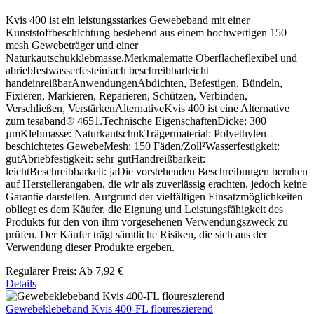
Kvis 400 ist ein leistungsstarkes Gewebeband mit einer
Kunststoffbeschichtung bestehend aus einem hochwertigen 150
mesh Gewebeträger und einer
Naturkautschukklebmasse.Merkmalematte Oberflächeflexibel und
abriebfestwasserfesteinfach beschreibbarleicht
handeinreißbarAnwendungenAbdichten, Befestigen, Bündeln,
Fixieren, Markieren, Reparieren, Schützen, Verbinden,
Verschließen, VerstärkenAlternativeKvis 400 ist eine Alternative
zum tesaband® 4651.Technische EigenschaftenDicke: 300
µmKlebmasse: NaturkautschukTrägermaterial: Polyethylen
beschichtetes GewebeMesh: 150 Fäden/Zoll²Wasserfestigkeit:
gutAbriebfestigkeit: sehr gutHandreißbarkeit:
leichtBeschreibbarkeit: jaDie vorstehenden Beschreibungen beruhen
auf Herstellerangaben, die wir als zuverlässig erachten, jedoch keine
Garantie darstellen. Aufgrund der vielfältigen Einsatzmöglichkeiten
obliegt es dem Käufer, die Eignung und Leistungsfähigkeit des
Produkts für den von ihm vorgesehenen Verwendungszweck zu
prüfen. Der Käufer trägt sämtliche Risiken, die sich aus der
Verwendung dieser Produkte ergeben.
Regulärer Preis:
Ab
7,92 €
Details
Gewebeklebeband Kvis 400-FL floureszierend