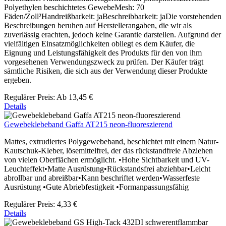
Polyethylen beschichtetes GewebeMesh: 70
Fäden/Zoll²Handreißbarkeit: jaBeschreibbarkeit: jaDie vorstehenden
Beschreibungen beruhen auf Herstellerangaben, die wir als
zuverlässig erachten, jedoch keine Garantie darstellen. Aufgrund der
vielfältigen Einsatzmöglichkeiten obliegt es dem Käufer, die
Eignung und Leistungsfähigkeit des Produkts für den von ihm
vorgesehenen Verwendungszweck zu prüfen. Der Käufer trägt
sämtliche Risiken, die sich aus der Verwendung dieser Produkte
ergeben.
Regulärer Preis:
Ab
13,45 €
Details
Gewebeklebeband Gaffa AT215 neon-fluoreszierend
Mattes, extrudiertes Polygewebeband, beschichtet mit einem Natur-
Kautschuk-Kleber, lösemittelfrei, der das rückstandfreie Abziehen
von vielen Oberflächen ermöglicht. •Hohe Sichtbarkeit und UV-
Leuchteffekt•Matte Ausrüstung•Rückstandsfrei abziehbar•Leicht
abrollbar und abreißbar•Kann beschriftet werden•Wasserfeste
Ausrüstung •Gute Abriebfestigkeit •Formanpassungsfähig
Regulärer Preis:
4,33 €
Details