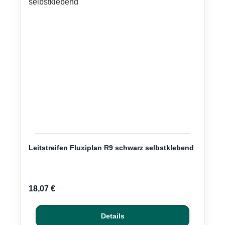
Leitstreifen Fluxiplan R9 schwarz selbstklebend
Regulärer Preis:
18,07 €
Details