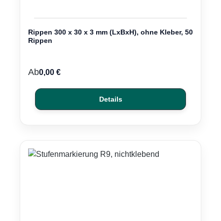
Rippen 300 x 30 x 3 mm (LxBxH), ohne Kleber, 50
Rippen
Regulärer Preis:
Ab
0,00 €
Details