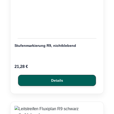
Stufenmarkierung R9, nichtklebend
Regulärer Preis:
21,28 €
Details