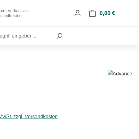
Kein Verkauf an
0,00 €
Warenkorb 
rsandkosten.
eis:
 MwSt. zzgl. Versandkosten
hlen