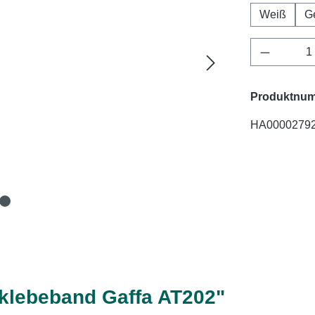
Weiß
G
Produkt 
Produktnu
HA0000279
klebeband Gaffa AT202"