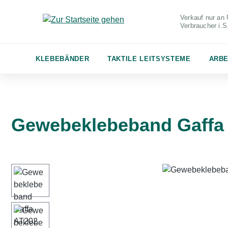
m Hauptinhalt springen
Zur Suche springen
Zur Hauptnavigation springen
Verkauf nur an 
Verbraucher
i.
KLEBEBÄNDER
TAKTILE LEITSYSTEME
ARBE
Gewebeklebeband Gaffa
Bildergalerie überspringen