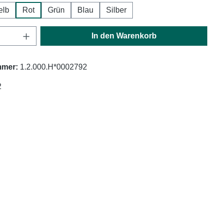
elb
Rot
Grün
Blau
Silber
Anzahl: Gib den gewünschten Wert ein oder
In den Warenkorb
mmer:
1.2.000.H*0002792
2